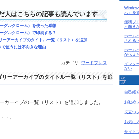
Wind
示」を
だ人はこちらの記事も読んでいます
無料ブ
me（グーグルクローム）を使った感想
不向き
me（グーグルクローム）で印刷する？
ホーム
カテゴリーアーカイブのタイトル一覧（リスト）を追加
される
スで使うには不向きな理由
ホーム
が伝え
カテゴリ:
ワードプレス
インタ
ない
にカテゴリーアーカイブのタイトル一覧（リスト）を追
自己紹
お勧め
月別アーカーイブの一覧（リスト）を追加しました。
役立つ
・・、
お気に
サイト