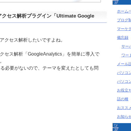
ホーム
アクセス解析プラグイン「Ultimate Google
ブログ
マーケ
備忘録
アクセス解析したいですよね。
サー
ス解析「GoogleAnalytics」を簡単に導入で
ワー
。
メール
れる必要がないので、テーマを変えたとしても問
パソコ
パソコ
お役立
話の種
おスス
お知ら