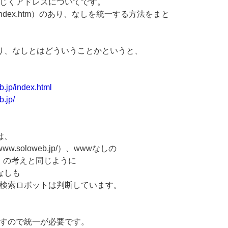
じくアドレスについてです。
たはindex.htm）のあり、なしを統一する方法をまと
l」のあり、なしとはどういうことかというと、
b.jp/index.html
.jp/
は、
www.soloweb.jp/）、wwwなしの
b.jp/）の考えと同じように
、なしも
検索ロボットは判断しています。
すので統一が必要です。