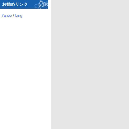
お勧めリンク
/
Yahoo
/
bing