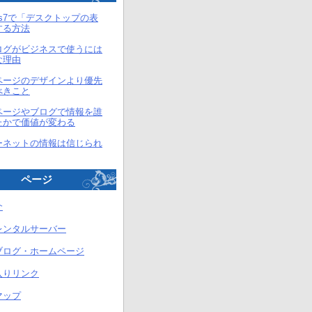
ows7で「デスクトップの表
する方法
ログがビジネスで使うには
な理由
ページのデザインより優先
べきこと
ページやブログで情報を誰
たかで価値が変わる
ーネットの情報は信じられ
ページ
介
レンタルサーバー
ブログ・ホームページ
入りリンク
マップ