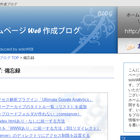
b作成ブログ
ログ TOP
> 備忘録
: 備忘録
こんに
ページ
solo
す。ブ
いただ
ござい
セス解析プラグイン「Ultimate Google Analytics」
ホーム
関する
カテゴリーアーカイブのタイトル一覧（リスト）を追加
ず、い
アップロードフォルダが作れない（coreserver）
をブロ
情報や
ndex.htmlあり・なしに統一する方法
を書い
スを「WWWあり」に統一する方法（301リダイレクト）
server）のディレクトリにアクセス制限を設置する