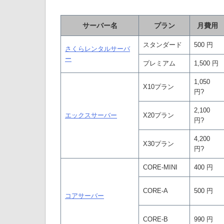
サーバー名
プラン
月費用
スタンダード
500 円
さくらレンタルサーバ
ー
プレミアム
1,500 円
1,050
X10プラン
円?
2,100
エックスサーバー
X20プラン
円?
4,200
X30プラン
円?
CORE-MINI
400 円
CORE-A
500 円
コアサーバー
CORE-B
990 円